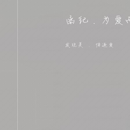
函纪 . 为
发现美 . 传递爱