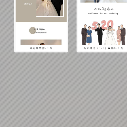
薄荷味的你-长页
为爱钟情（520）❤️婚礼长页