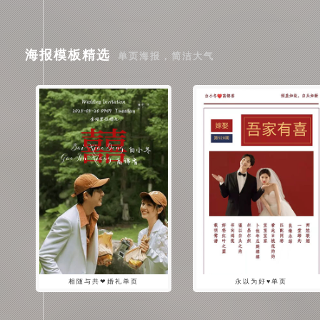
海报模板精选
单页海报，简洁大气
相随与共❤婚礼单页
永以为好♥单页